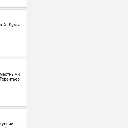
нной Думы
вместными
Терентьев
куссии с