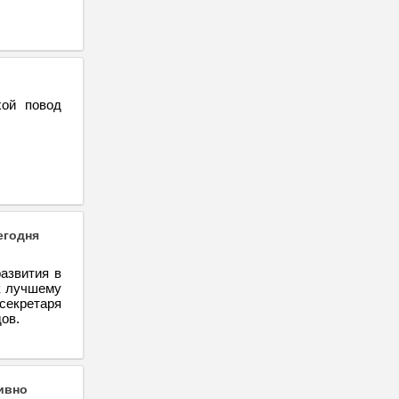
хой повод
егодня
азвития в
к лучшему
секретаря
ов.
ивно