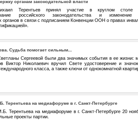
ержку органам законодательной власти
ихаил Терентьев принял участие в круглом столе
ование российского законодательства и изменение 
 органов в связи с подписанием Конвенции ООН о правах инва
тификацией».
ева. Судьба помогает сильным...
Светланы Сергеевой были два значимых события в ее жизни: м
в Виктор Николаевич вручил Свете удостоверение и значо
еждународного класса, а также ключи от однокомнатной кварти
Б. Терентьева на медиафоруме в г. Санкт-Петербурге
.Б. Терентьева на медиафоруме в г. Санкт-Петербурге 20 нояб
льные проекты партии.