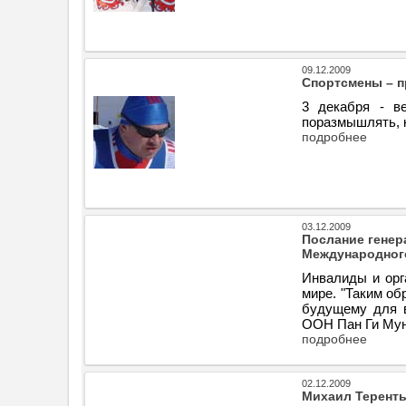
09.12.2009
Спортсмены – п
3 декабря - в
поразмышлять, 
подробнее
03.12.2009
Послание генер
Международног
Инвалиды и орг
мире. "Таким о
будущему для в
ООН Пан Ги Мун
подробнее
02.12.2009
Михаил Теренть