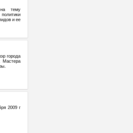
 на тему
политики
лидов и ее
эр города
к Мастера
ры.
ря 2009 г