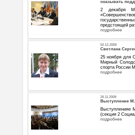
оказывать подд
2 декабря М
«Совершенств
государственных
предстоящей ра
подробнее
02.12.2009
Светлана Серге
25 ноября для 
Мирный Солодо
спорта России М
подробнее
26.11.2009
Выступление М.
Выступленияе М
(секция 2 Социа
подробнее