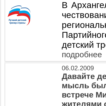
В Арханге
чествов
региона
Партийн
детский т
подробнее
06.02.2009
Давайте де
мысль был
встрече М
жителями 