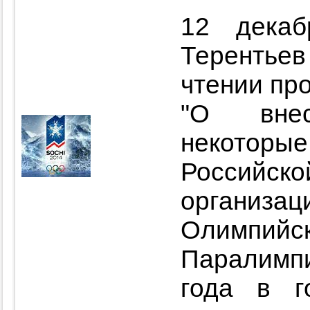
12 дека
Терентье
чтении пр
"О вне
некоторы
Российск
организац
Олимпий
Паралимп
года в г