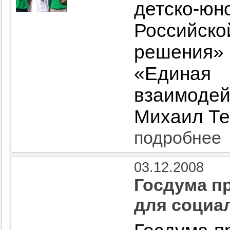
детско-
Российс
решения
«Един
взаимод
Михаил Те
подробнее
03.12.2008
Госдума п
для социа