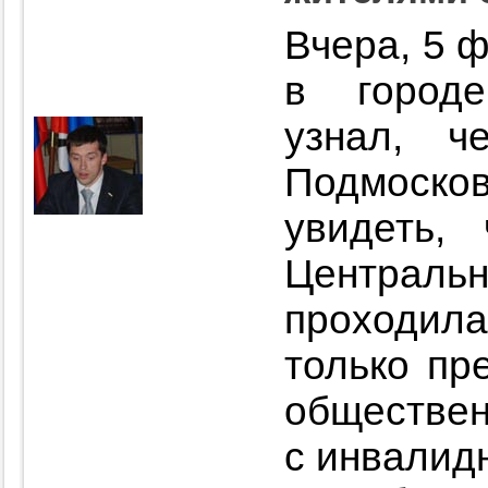
Вчера, 5 
в город
узнал, 
Подмоск
увидеть,
Централ
проходила
только пр
обществе
с инвалид