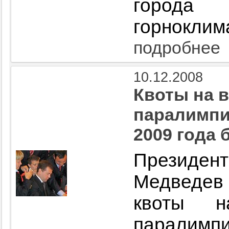
горо
горноклима
подробнее
10.12.2008
Квоты на 
паралимпи
2009 года 
Президе
Медведе
квоты н
паралимп