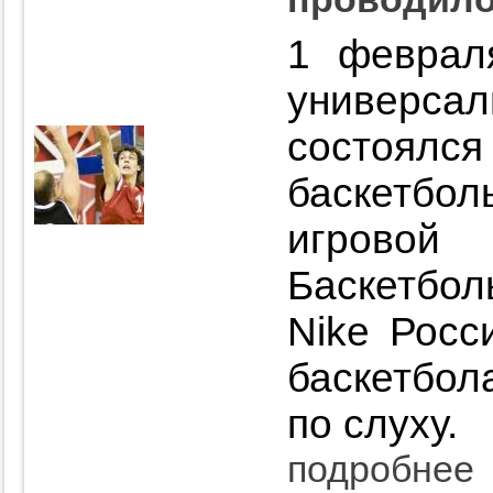
1 феврал
универса
состоял
баскетбо
игровой 
Баскетбо
Nike Росс
баскетбол
по слуху.
подробнее