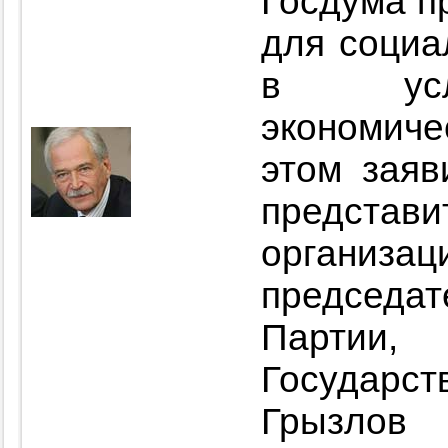
Госдума п
для социа
в усло
экономиче
этом заяв
представ
органи
председ
Парти
Государс
Грызлов