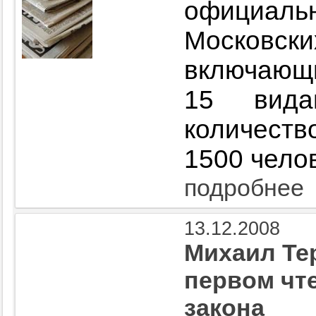
официа
Московск
включающ
15 вид
количест
1500 челов
подробнее
13.12.2008
Михаил Те
первом чт
закона