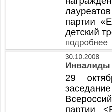
награжд
лауреатов
партии «
детский т
подробнее
30.10.2008
Инвалиды 
29 октя
заседани
Всеросс
партии <