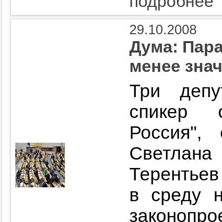
подробнее
29.10.2008
Дума: Пар
менее зна
Три депу
спикер 
Россия",
Светла
Терентьев
в среду 
законоп