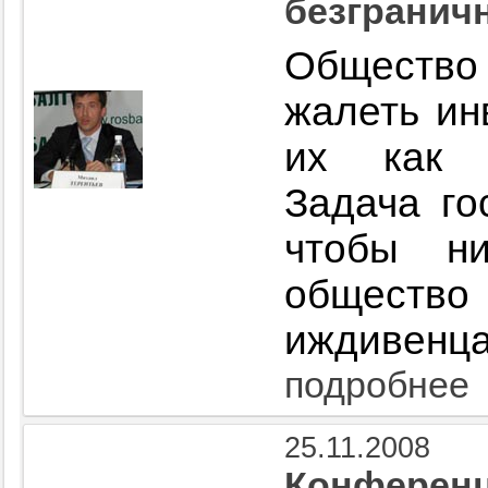
безгранич
Общество
жалеть ин
их как 
Задача го
чтобы н
общест
иждивенца
подробнее
25.11.2008
Конференц