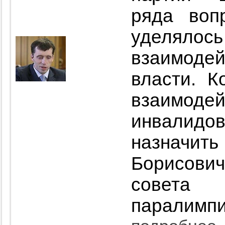
ряда воп
уделя
взаимод
власти. К
взаимоде
инвалид
назначит
Борисович
совета
паралимпи