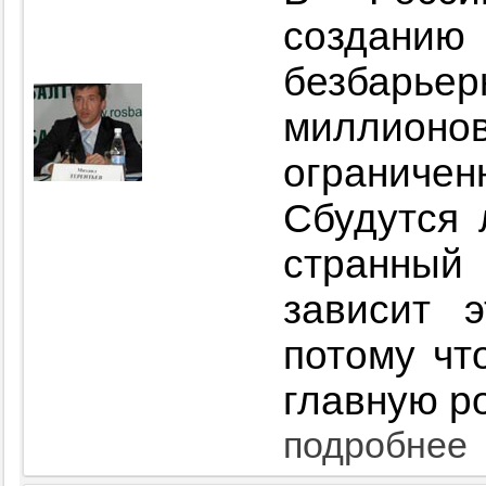
создан
безбарьер
милли
ограниче
Сбудутся 
странный
зависит 
потому чт
главную р
подробнее