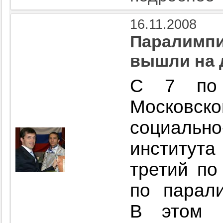
16.11.2008
Паралимпи
вышли на 
С 7 по 
Московск
социально
институт
третий по
по парал
В этом г