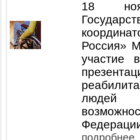
18 ноя
Госуд
координ
Россия» М
участие 
презента
реабили
людей 
возможн
Федерации
подробнее