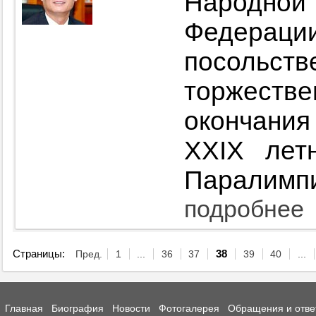
Народной 
Федерац
посольс
торжеств
окончания
XXIX лет
Паралимпи
подробнее
Страницы:
Пред.
1
...
36
37
38
39
40
...
Главная
Биография
Новости
Фотогалерея
Обращения и отве