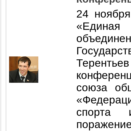
24 ноября
«Единая
объединен
Государ
Теренть
конфере
союза об
«Федераци
спорта 
поражение