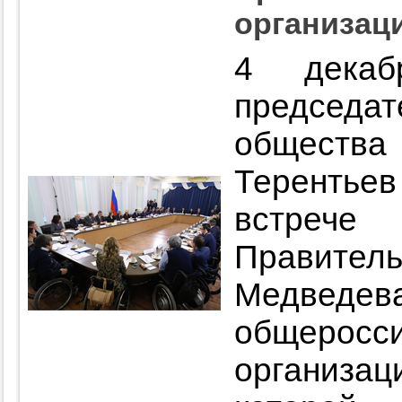
организац
4 декаб
председ
обществ
Теренть
встре
Правите
Медведе
общерос
организа