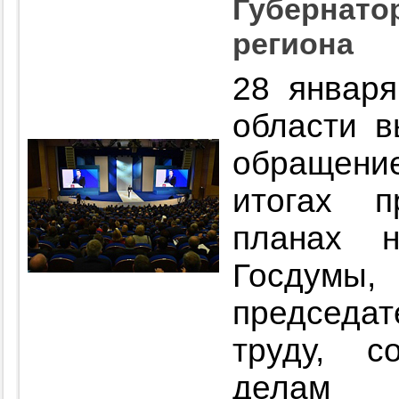
Губернато
региона
28 января
области 
обращение
итогах 
планах 
Госду
председ
труду, с
делам 