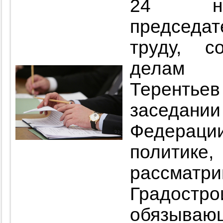
24 ноя
председ
труду, с
делам 
Теренть
заседан
Федера
политик
рассмат
Градост
обязыва