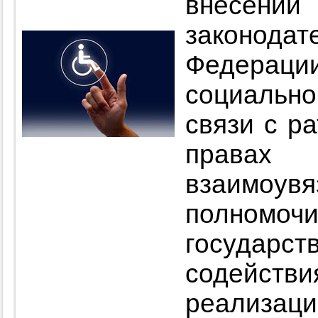
внесении
законодат
Федера
социальн
связи с р
правах 
взаимо
полномо
государст
содейс
реализа