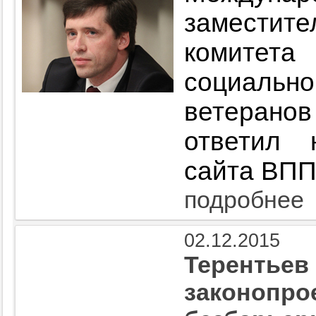
замести
комитет
социаль
ветеран
ответил 
сайта ВП
подробнее
02.12.2015
Терентьев 
законопро