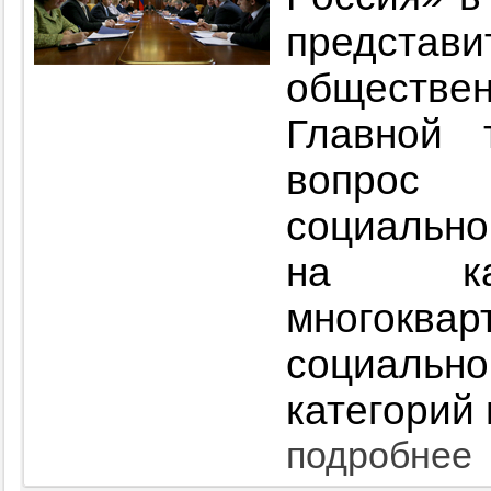
предста
обществ
Главной 
вопрос 
социально
на кап
многокв
социал
категорий 
подробнее