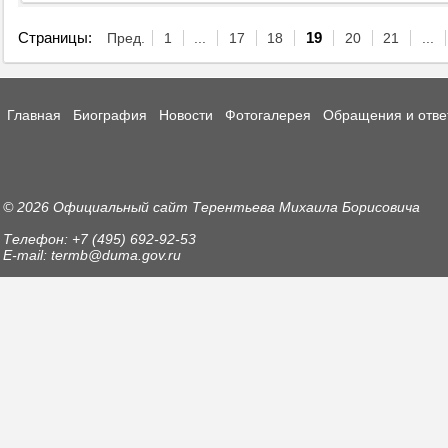
Страницы:
Пред.
1
...
17
18
19
20
21
...
Главная
Биография
Новости
Фотогалерея
Обращения и отве
© 2026 Официальный сайт Терентьева Михаила Борисовича
Телефон: +7 (495) 692-92-53
E-mail: termb@duma.gov.ru