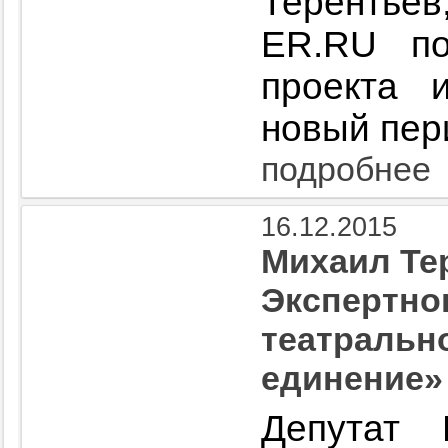
Терентье
ER.RU по
проекта 
новый пер
подробнее
16.12.2015
Михаил Те
Экспертно
театральн
единение»
Депутат 