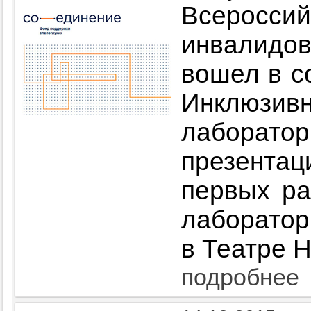
Всерос
инвалид
вошел в с
Инклюз
лаборат
презент
первых ра
лаборатор
в Театре 
подробнее