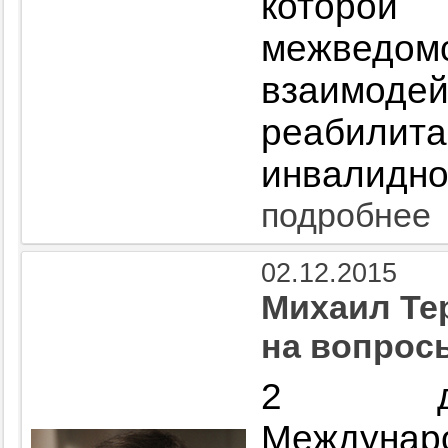
которой
межведомс
взаимоде
реаби
инвалидно
подробнее
02.12.2015
Михаил Те
на вопрос
2 дек
Междунар