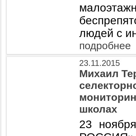
малоэ
беспрепя
людей с и
подробнее
23.11.2015
Михаил Те
селекторн
мониторин
школах
23 нояб