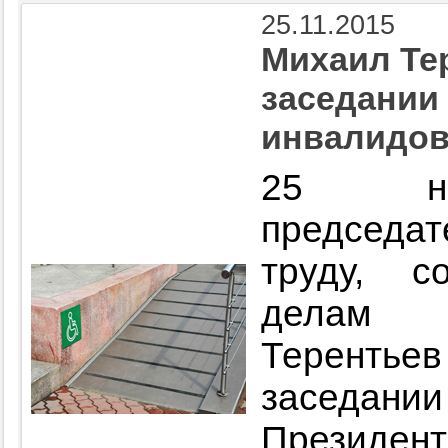
25.11.2015
Михаил Те
заседании
инвалидов
25 ноя
председ
труду, с
делам 
Теренть
заседа
Президент