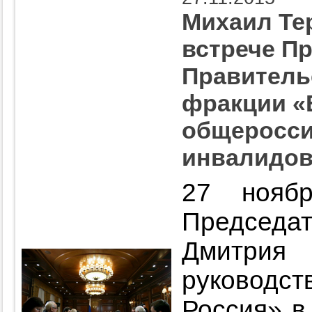
Михаил Те
встрече П
Правитель
фракции «
общеросси
инвалидо
27 ноябр
Председа
Дмитр
руководс
Россия» в