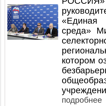
РОССИЯ»
руководит
«Единая
среда» М
селекторн
региона
котором о
безба
общеобра
учреждени
подробнее