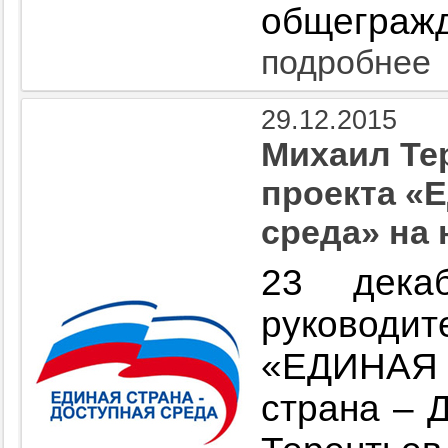
общегражд
подробнее
29.12.2015
Михаил Те
проекта «Е
среда» на
23 дека
руковод
«ЕДИНА
страна – 