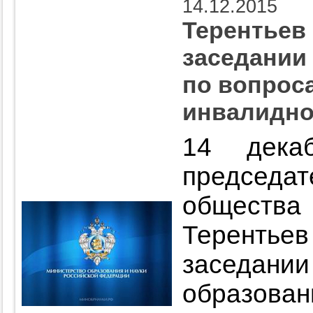
14.12.2015
Терентьев 
заседании
по вопрос
инвалидн
14 дека
председ
обществ
Теренть
заседани
образова