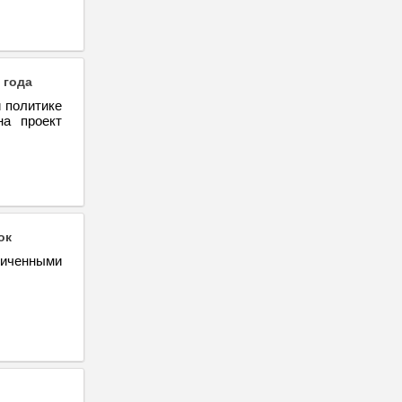
 года
й политике
на проект
ок
ниченными