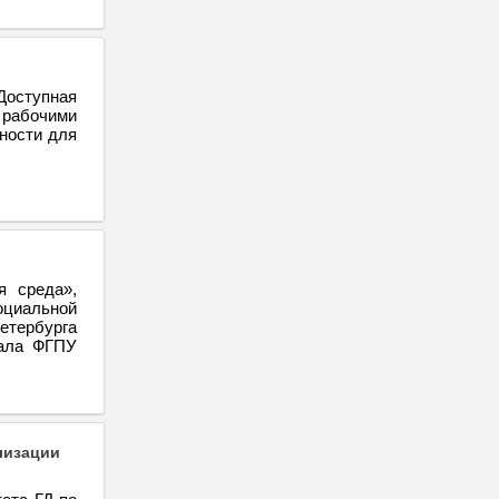
Доступная
 рабочими
ности для
я среда»,
оциальной
етербурга
иала ФГПУ
лизации