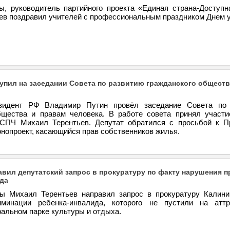
ы, руководитель партийного проекта «Единая страна-Доступн
ев поздравил учителей с профессиональным праздником Днем у
упил на заседании Совета по развитию гражданского обществ
зидент РФ Владимир Путин провёл заседание Совета по 
бщества и правам человека. В работе совета принял участи
СПЧ Михаил Терентьев. Депутат обратился с просьбой к П
нопроект, касающийся прав собственников жилья.
авил депутатский запрос в прокуратуру по факту нарушения п
да
ы Михаил Терентьев направил запрос в прокуратуру Калини
иминации ребенка-инвалида, которого не пустили на атт
альном парке культуры и отдыха.