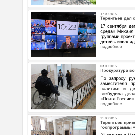
17.09.2015
Терентьев дал 
17 сентября де
среда» Михаил 
группами проек
детей с инвалид
подробнее
03.09.2015
Прокуратура во
По запросу рук
заместителя п
политике и де
возбудила дел
«Почта России».
подробнее
21.08.2015
Терентьев прин
госпрограммы «