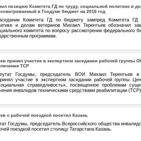
чил позицию Комитета ГД по труду, социальной политике и д
ассматриваемый в Госдуме бюджет на 2016 год
аседании Комитета ГД по бюджету зампред Комитета ГД 
литике и делам ветеранов Михаил Терентьев обозначил за
циального комитета по вопросу рассмотрения федерального б
ударственным программам.
ев принял участие в экспертном заседании рабочей группы О
спечения ТСР
путат Госдумы, председатель ВОИ Михаил Терентьев в 
ринял участие в экспертном заседании рабочей группы Цен
циальная справедливость», посвященное проблемам суще
чения инвалидов техническими средствами реабилитации (ТСР)
ев с рабочей поездкой посетил Казань
утат Госдумы, председатель Всероссийского общества инвалид
очей поездкой посетил столицу Татарстана Казань.