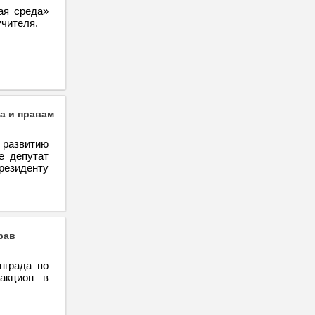
ая среда»
чителя.
а и правам
развитию
е депутат
резиденту
рав
нграда по
ракцион в