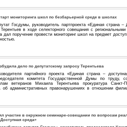
старт мониторинга школ по безбарьерной среде в школах
путат Госдумы, руководитель партпроекта «Единая страна – 
Терентьев в ходе селекторного совещания с региональными
та дал поручение провести мониторинг школ на предмет доступ
ностью.
збудила дело по депутатскому запросу Терентьева
оводителя партийного проекта «Единая страна – доступна
редседателя комитета Государственной Думы по труду, с
лам ветеранов Михаила Терентьева прокуратура Санкт-П
а об административных правонарушениях в отношении фил
ял участие в окружном семинаре-совещании по вопросам реа
Доступная среда»