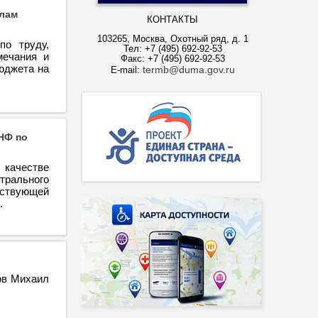
елам
КОНТАКТЫ
103265, Москва, Охотный ряд, д. 1
по труду,
Тел: +7 (495) 692-92-53
мечания и
Факс: +7 (495) 692-92-53
юджета на
termb@duma.gov.ru
E-mail:
НФ по
качестве
трального
ствующей
.
ов Михаил