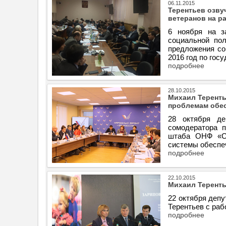
06.11.2015
Терентьев озву
ветеранов на р
6 ноября на з
социальной по
предложения со
2016 год по гос
подробнее
28.10.2015
Михаил Теренть
проблемам обе
28 октября де
сомодератора п
штаба ОНФ «Со
системы обеспе
подробнее
22.10.2015
Михаил Теренть
22 октября деп
Терентьев с раб
подробнее