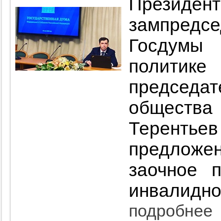
Президен
зампред
Госдумы 
политик
председ
обществ
Терен
предложе
заочное п
инвалидно
подробнее