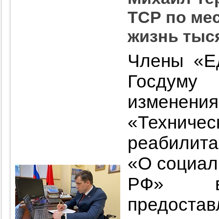
ТСР по ме
жизнь тыс
Члены «Е
Госдум
изменен
«Техни
реабилит
«О социал
РФ» в
предост