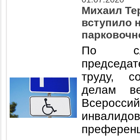
Михаил Тер
вступило 
парковочн
По сло
председат
труду, с
делам ве
Всерос
инвалидо
преферен