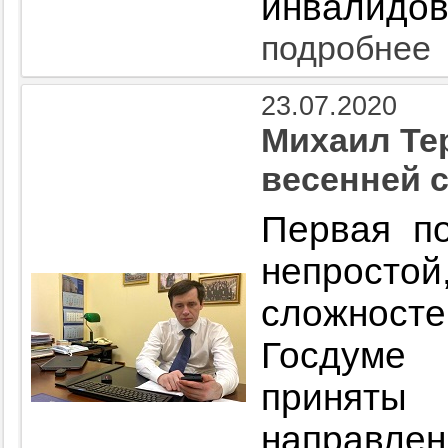
инвалидов
подробнее
23.07.2020
Михаил Те
весенней 
Первая п
непростой,
сложносте
Госдуме
принят
направл