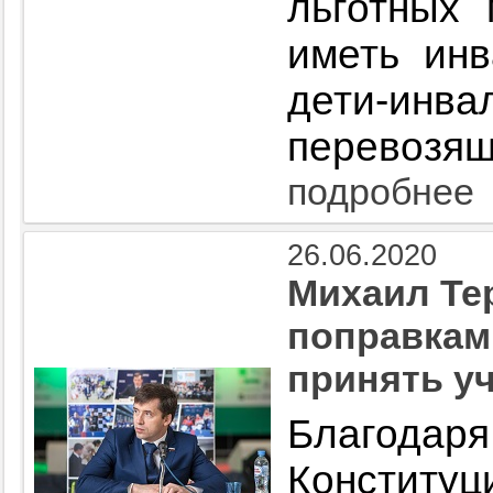
льготных 
иметь инва
дети-инв
перевозящ
подробнее
26.06.2020
Михаил Те
поправкам
принять у
Благо
Конститу