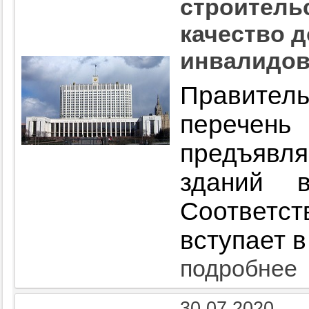
строитель
качество 
инвалидо
Правите
переч
предъявл
зданий в
Соответс
вступает в
подробнее
30.07.2020