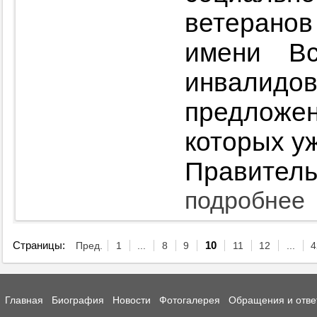
ветерано
имени Вс
инвали
предлож
которых у
Правитель
подробнее
Страницы:
Пред.
1
...
8
9
10
11
12
...
4
Главная
Биография
Новости
Фотогалерея
Обращения и отве