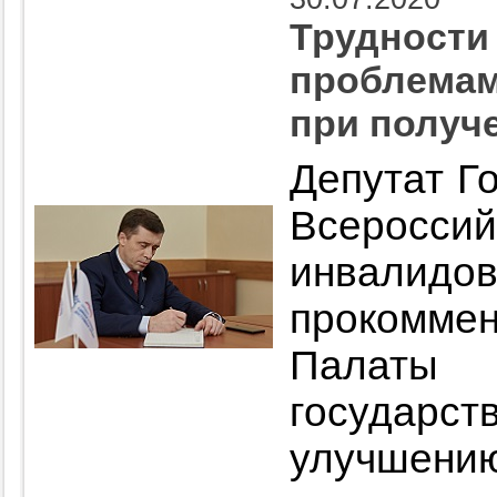
Трудности
проблемам
при получ
Депутат Г
Всерос
инвалид
прокомме
Палаты
государст
улучшен