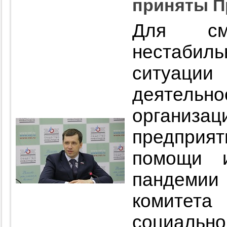
приняты П
Для смя
нестаби
ситуа
деятель
организ
предприя
помощи 
пандеми
комитет
социаль