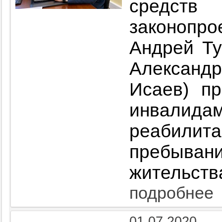
средств 
законопр
Андрей Ту
Алексан
Исаев) пр
инвалида
реабили
пребывани
жительств
подробнее
01.07.2020