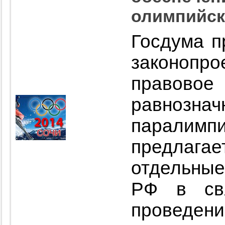
олимпийск
Госдума п
законопр
право
равнозна
паралимп
предлагае
отдельны
РФ в св
проведен