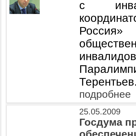
с инвал
координ
Россия»
обществ
инвал
Паралим
Терентьев
подробнее
25.05.2009
Госдума п
обеспечен