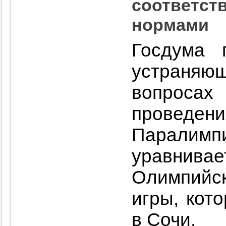
соответст
нормами
Госдума 
устраняю
вопрос
прове
Паралимпи
уравнива
Олимпийс
игры, кот
в Сочи.