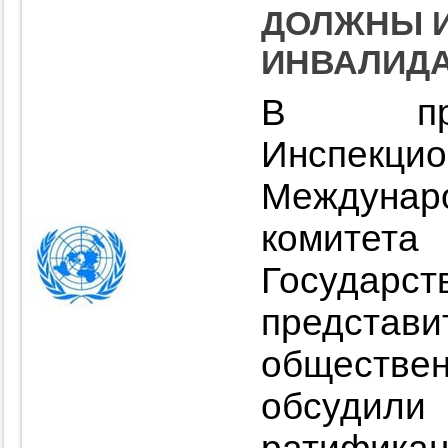
ДОЛЖНЫ И
ИНВАЛИД
В пре
Инспекцио
Междунар
комитет
Государст
предст
обществ
обсуд