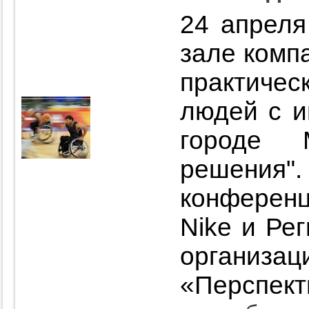
24 апреля
зале комп
практичес
людей с и
городе 
решения
конферен
Nike и Ре
органи
«Перспект