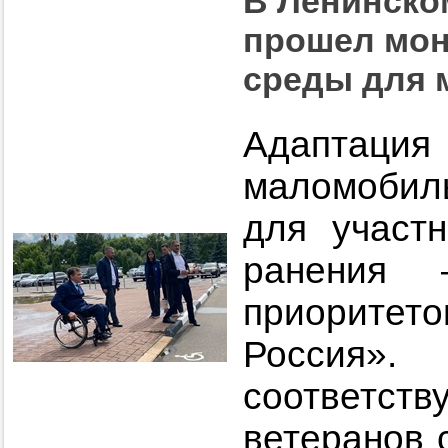
В Ленинско
прошел мон
среды для 
Адаптация
маломобиль
для участ
ранения
приорите
Росси
соответс
ветеранов 