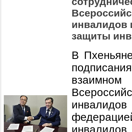
сотрудниче
Всероссийс
инвалидов 
защиты ин
В Пхеньяне
подписа
взаимном 
Всеросс
инвалидо
федераци
инвалидо