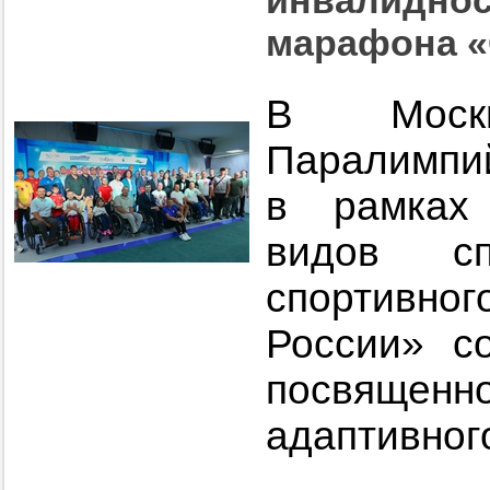
инвалиднос
марафона «
В Моск
Паралимпий
в рамках
видов сп
спортивн
России» со
посвящен
адаптивног