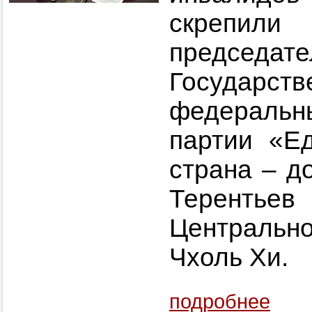
скрепили
председа
Государс
федеральны
партии «Е
страна – д
Терент
Центральн
Чхоль Хи.
подробнее