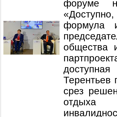
форуме н
«Доступно
формула и
председа
общества и
партпроек
доступн
Терентьев 
срез решен
отдых
инвалиднос