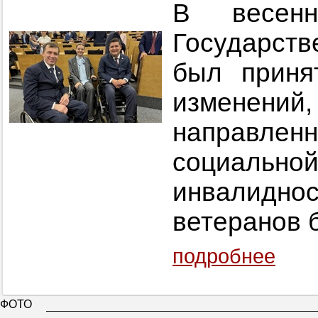
В весен
Государств
был приня
изменен
направле
социальн
инвалидн
ветеранов 
подробнее
ФОТО