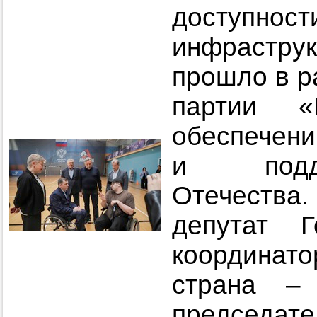
доступ
инфрастр
прошло в р
партии «
обеспечен
и подде
Отечества.
депутат Г
координато
страна –
председа