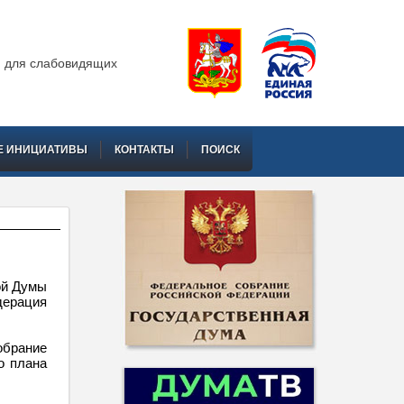
 для слабовидящих
Е ИНИЦИАТИВЫ
КОНТАКТЫ
ПОИСК
ой Думы
дерация
обрание
о плана