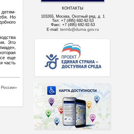
КОНТАКТЫ
 детям-
103265, Москва, Охотный ряд, д. 1
ебя. Но
Тел: +7 (495) 692-92-53
добного
Факс: +7 (495) 692-92-53
termb@duma.gov.ru
E-mail:
водства
ия. Это
пиаде»,
которая
все еще
я часть
 России»