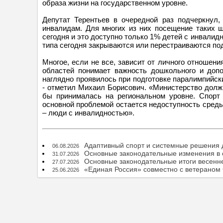
образа жизни на государственном уровне.
Депутат Терентьев в очередной раз подчеркнул,
инвалидам. Для многих из них посещение таких ш
сегодня и это доступно только 1% детей с инвалид
типа сегодня закрываются или перестраиваются по
Многое, если не все, зависит от личного отношени
областей понимает важность дошкольного и допо
наглядно проявилось при подготовке паралимпийски
- отметил Михаил Борисович. «Министерство должн
бы принималась на региональном уровне. Спорт 
основной проблемой остается недоступность среды.
– люди с инвалидностью».
Адаптивный спорт и системные решения 
06.08.2026
Основные законодательные изменения в о
31.07.2026
Основные законодательные итоги весенн
27.07.2026
«Единая Россия» совместно с ветераном
25.06.2026