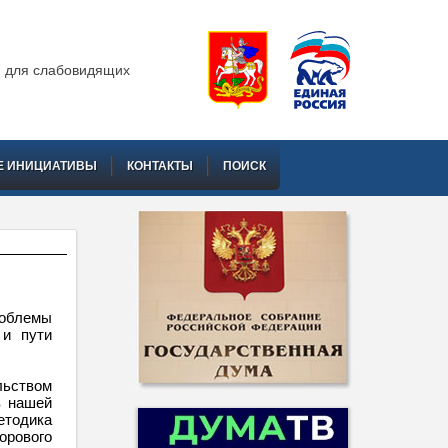
 для слабовидящих
Е ИНИЦИАТИВЫ
КОНТАКТЫ
ПОИСК
роблемы
 и пути
льством
в нашей
етодика
орового