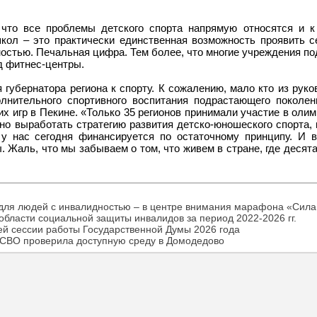
 что все проблемы детского спорта напрямую относятся и к
кол – это практически единственная возможность проявить с
ностью. Печальная цифра. Тем более, что многие учреждения по
д фитнес-центры.
я губернатора региона к спорту. К сожалению, мало кто из руко
лнительного спортивного воспитания подрастающего поколен
х игр в Пекине. «Только 35 регионов принимали участие в олим
о выработать стратегию развития детско-юношеского спорта, 
у нас сегодня финансируется по остаточному принципу. И 
 Жаль, что мы забываем о том, что живем в стране, где десята
для людей с инвалидностью – в центре внимания марафона «Сила
бласти социальной защиты инвалидов за период 2022-2026 гг.
ей сессии работы Государственной Думы 2026 года
 СВО проверила доступную среду в Домодедово