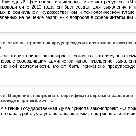
. Ежегодный фестиваль социальных интернет-ресурсов «М
проводится с 2010 года, он был создан для выявления и 
ых в социальном, художественном и технологическом плане 
авленных на решение различных вопросов в сфере интеграции 
ев: замена штрафов на предупреждения позитивно скажутся н
О
ьем чтении принят законопроект, согласно которому к неком
впервые совершившим административное нарушение, выявленн
изионной деятельности, может быть применено предупрежде
ев: Введение электронного сертификата серьезно расширяет
нвалидов при выборе ТСР
ом чтении Государственная Дума приняла законопроект «О при
 товаров, работ, услуг с использованием электронного сертифи