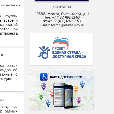
 страховых
КОНТАКТЫ
103265, Москва, Охотный ряд, д. 1
 1 группы
Тел: +7 (495) 692-92-53
е встречи
Факс: +7 (495) 692-92-53
ганизаций
termb@duma.gov.ru
E-mail:
рственной
ртпроекта
 с
ественных
алидов об
язанные с
 людям с
ей»
раждения
ир равных