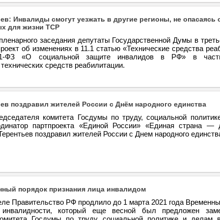
ев: Инвалиды смогут уезжать в другие регионы, не опасаясь 
х для жизни ТСР
 пленарного заседания депутаты Государственной Думы в треть
роект об изменениях в 11.1 статью «Технические средства ре
81-ФЗ «О социальной защите инвалидов в РФ» в част
 технических средств реабилитации.
ев поздравил жителей России с Днём народного единства
едседателя комитета Госдумы по труду, социальной политик
рдинатор партпроекта «Единой России» «Единая страна — 
ерентьев поздравил жителей России с Днем народного единств
нный порядок признания лица инвалидом
еле Правительство РФ продлило до 1 марта 2021 года Временны
 инвалидности, который еще весной был предложен заме
омитета Госдумы по труду, социальной политике и делам в