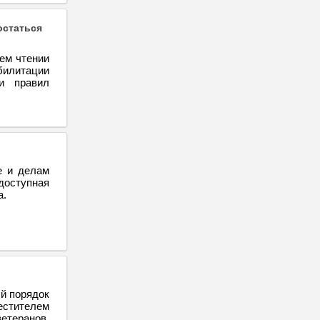
остаться
ем чтении
абилитации
и правил
е и делам
доступная
а.
й порядок
стителем
етеранов,