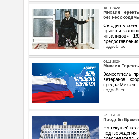
18.11.2020
Михаил Теренть
без необходимы
Сегодня в ходе
приняли законоп
инвалидов» 1
предоставления
подробнее
04.11.2020
Михаил Теренть
Заместитель пр
ветеранов, коо
среда» Михаил Т
подробнее
22.10.2020
Продлён Време
На текущей нед
подтверждения
председателя к