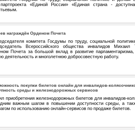
 партпроекта «Единой России» «Единая страна - доступн
тьевым.
ев награждён Орденом Почета
едседателя комитета Госдумы по труду, социальной политик
едседатель Всероссийского общества инвалидов Михаил 
ном Почета за большой вклад в развитие парламентаризма,
ую деятельность и многолетнюю добросовестную работу.
можность покупки билетов онлайн для инвалидов-колясочник
упность среды и железнодорожных сервисов
ил приобретения железнодорожных билетов для инвалидов-кол
дним важным шагом в повышении доступности среды, а так
агом по использованию онлайн-сервисов по продаже билетов.