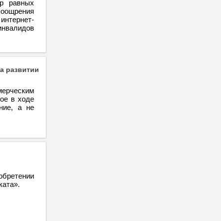
ир равных
поощрения
интернет-
инвалидов
а развитии
мерческим
ое в ходе
ние, а не
обретении
ката».