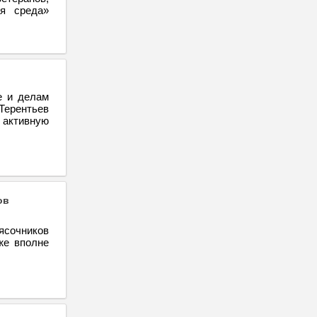
ая среда»
е и делам
Терентьев
 активную
ов
ясочников
же вполне