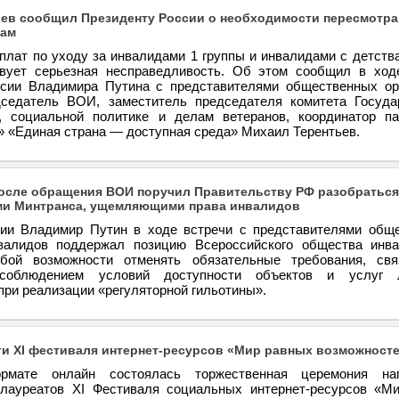
ев сообщил Президенту России о необходимости пересмотра
дам
плат по уходу за инвалидами 1 группы и инвалидами с детства
вует серьезная несправедливость. Об этом сообщил в ход
сии Владимира Путина с представителями общественных ор
седатель ВОИ, заместитель председателя комитета Госуда
 социальной политике и делам ветеранов, координатор па
» «Единая страна — доступная среда» Михаил Терентьев.
осле обращения ВОИ поручил Правительству РФ разобраться
ми Минтранса, ущемляющими права инвалидов
ии Владимир Путин в ходе встречи с представителями общ
нвалидов поддержал позицию Всероссийского общества инв
бой возможности отменять обязательные требования, св
соблюдением условий доступности объектов и услуг
ри реализации «регуляторной гильотины».
и XI фестиваля интернет-ресурсов «Мир равных возможност
рмате онлайн состоялась торжественная церемония наг
лауреатов XI Фестиваля социальных интернет-ресурсов «М