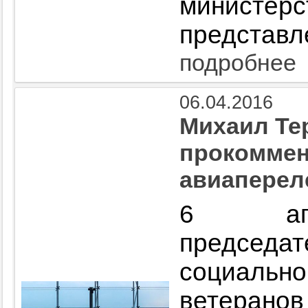
министе
представл
подробнее
06.04.2016
Михаил Те
прокоммен
авиаперел
6 апр
председат
социаль
ветерано