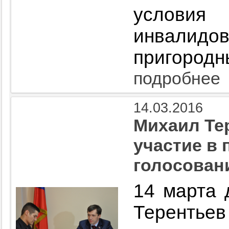
услови
инвали
пригородн
подробнее
14.03.2016
Михаил Те
участие в
голосован
14 марта 
Терентье