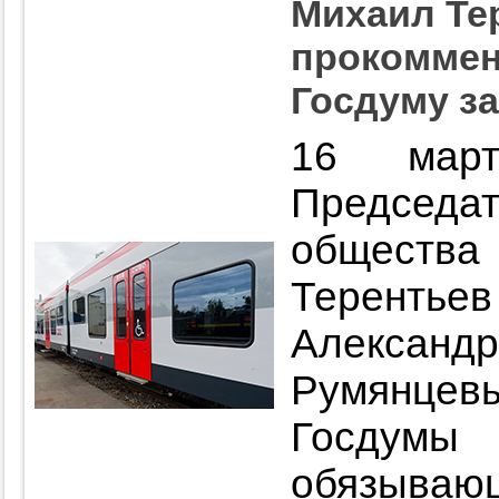
Михаил Те
прокоммен
Госдуму з
16 март
Председ
обществ
Теренть
Алекса
Румянцевы
Госдум
обязыв