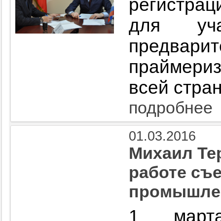
регистрац
для уч
предвари
праймери
всей стра
подробнее
01.03.2016
Михаил Те
работе съе
промышлен
1 марта