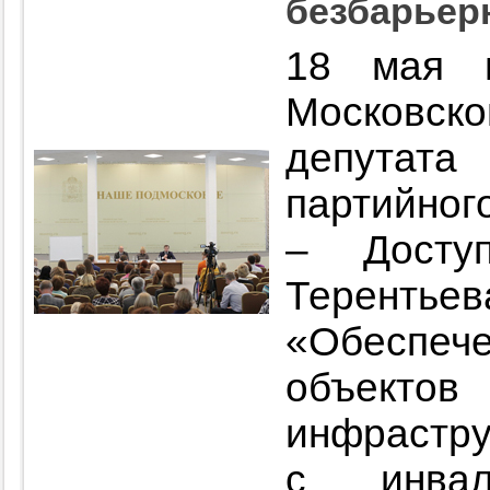
безбарьер
18 мая 
Московско
депутата
партийног
– Досту
Терентье
«Обеспе
объек
инфрастру
с инвал