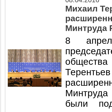
08.04.2016
Михаил Те
расширенн
Минтруда 
8 апрел
председ
обществ
Теренть
расширен
Минтруда 
были по