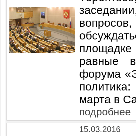
заседан
вопрос
обсуждат
площадк
равные в
форума «
политик
марта в Са
подробнее
15.03.2016