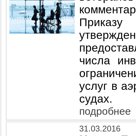
коммент
Приказу
утвер
предоста
числа ин
ограничен
услуг в а
судах.
подробнее
31.03.2016