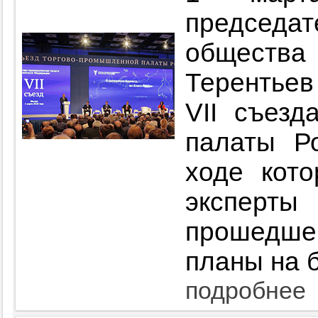
председ
обществ
Терентьев
VII съезд
палаты Р
ходе кото
экспер
прошедше
планы на 
подробнее