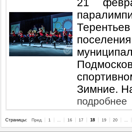
21 февр
паралимп
Терентье
поселен
муници
Подмосков
спортивн
Зимние. Н
подробнее
Страницы:
Пред.
1
...
16
17
18
19
20
...