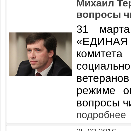
Михаил Те
вопросы ч
31 март
«ЕДИНАЯ
комитет
социаль
ветерано
режиме о
вопросы ч
подробнее