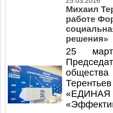
25.03.2016
Михаил Те
работе Фо
социальна
решения»
25 март
Председ
обществ
Терент
«ЕДИ
«Эффек