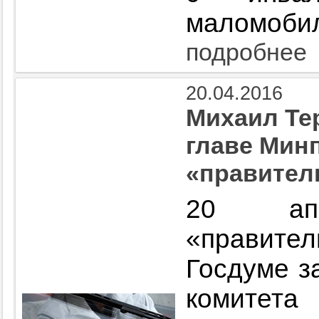
маломобил
подробнее
20.04.2016
Михаил Те
главе Мин
«правител
20 ап
«правит
Госдуме з
комитет