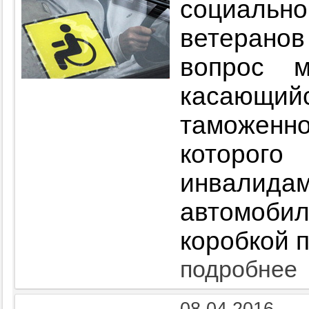
социаль
ветеранов
вопрос м
касающи
таможенно
которог
инвалида
автомоб
коробкой 
подробнее