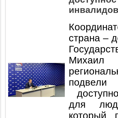
инвалидо
Координат
страна – д
Государ
Михаил 
регионал
подвели
доступно
для люд
который 