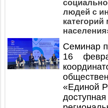
социально
людей с и
категорий
населения
Семинар п
16 февр
координа
обществен
«Единой Р
доступная
региона