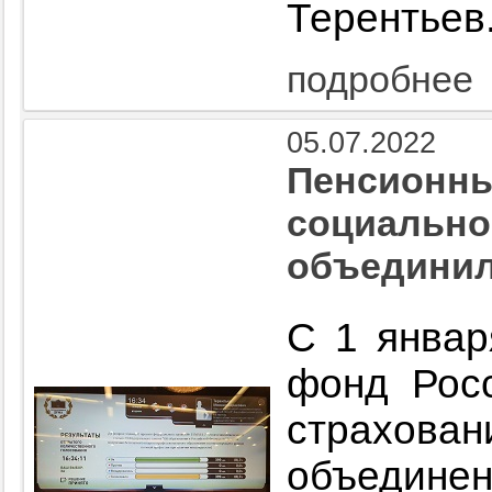
Терентьев
подробнее
05.07.2022
Пенсионны
социально
объедини
С 1 январ
фонд Рос
страхо
объед