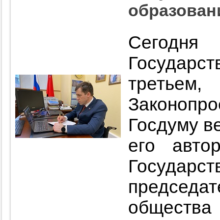
образован
Сегодня
Государс
третьем,
Законопр
Госдуму ве
его авто
Госуда
председ
обществ