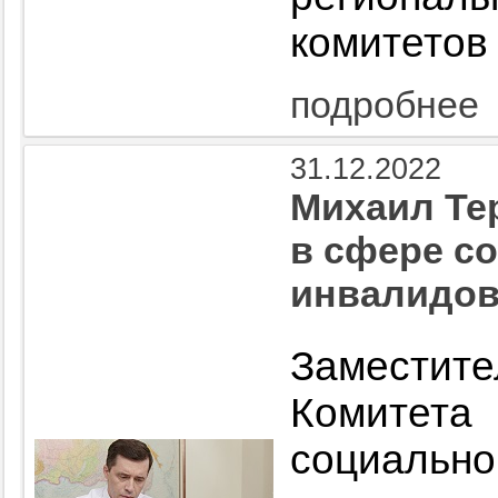
комитетов
подробнее
31.12.2022
Михаил Те
в сфере с
инвалидо
Замести
Комитет
социаль