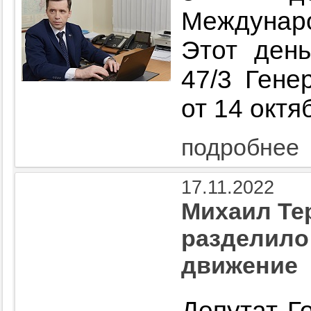
Междунар
Этот ден
47/3 Ген
от 14 октя
подробнее
17.11.2022
Михаил Те
разделило
движение
Депутат Г