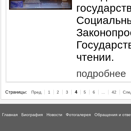
государс
Социал
Законо
Государст
чтении.
подробнее
Страницы:
Пред.
1
2
3
4
5
6
...
42
Сле
Главная
Биография
Новости
Фотогалерея
Обращения и отве