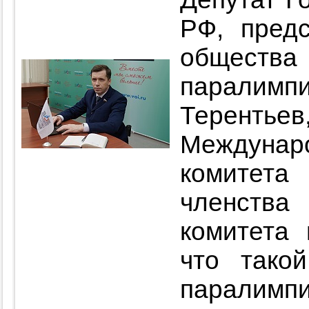
РФ, предс
общес
паралимп
Терентье
Междунар
комитета
членств
комитета 
что тако
паралимпи