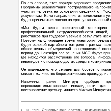
По его словам, этот порядок упрощает продлени
Программы реабилитации пострадавшего на произв
участия человека на основании сведений от Фон
документам. Если направление из поликлиники у
будет приниматься заочно на срок, установленный
«Мы будем вести оперативный мониторинг р
профессиональной нетрудоспособности людей,
работников при трудовом увечье в результате нес
Поэтому на ближайшее время мониторинг реализа
будет основой партийного контроля в рамках парт
общественных объединений по независимой оценк
период до 1 октября все решения МСЭ будут прин
где находится рассмотрение его вопроса. Инфор
инвалидов и с помощью других средств коммуникаци
Он подчеркнул, что сегодня для борьбы с корон
снизить количество бюрократических процедур и л
Напомним, ранее Минтруд одобрил пред
переосвидетельствование инвалидности для
постановление премьер-министр Михаил Мишустин 
Основные законодательные изменения в о
31.07.2026