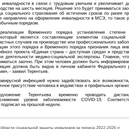
е инвалидности в связи с трудовым увечьем и увеличивает д
одстве на шесть месяцев. Решение это будет приниматься зао
да социального страхования об истечении сроков по ранее п
же направлено на оформление инвалидности в МСЭ, то такое 
 обычным порядком.
еализации Временного порядка установления степени 
 который является составляющим элементом социальной
частных случаев на производстве или профессионального забол
ции этого порядка и Временного порядка признания лица ин
ийного проекта «Единая страна – доступная среда» и предста
е деятельности медико-социальной экспертизы. Главное, что
иматься заочно. При этом человек должен быть информирован
мация должна быть видна в личном кабинете Федерального 
и», - заявил Терентьев.
авирусной инфекцией нужно задействовать все возможности
ичное присутствие человека в ведомствах и профильных органи
ложение Терентьева временно проводить дистанц
 снижения уровня заболеваемости COVID-19. Соответст
подписал на прошлой неделе.
бласти социальной защиты инвалидов за период 2022-2026 гг.