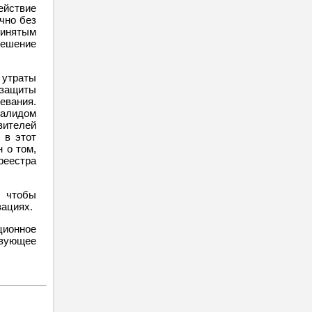
ействие
чно без
ринятым
решение
утраты
 защиты
евания.
валидом
вителей
 в этот
 о том,
реестра
, чтобы
зациях.
ионное
вующее