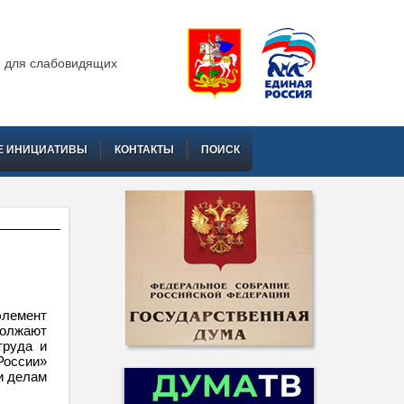
 для слабовидящих
Е ИНИЦИАТИВЫ
КОНТАКТЫ
ПОИСК
элемент
должают
труда и
России»
и делам