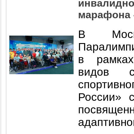
инвалидно
марафона 
В Мос
Паралимпи
в рамка
видов с
спортив
России» с
посвяще
адаптивног