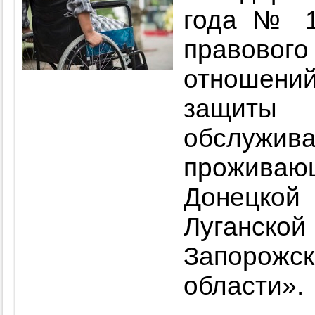
года № 1
правов
отношени
защит
обслуж
прожива
Донецкой
Луганско
Запорожск
области».