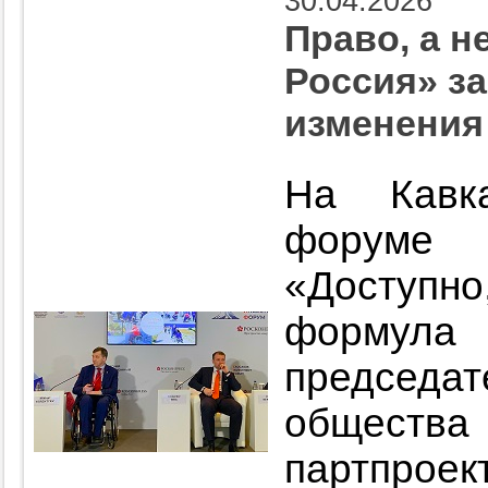
30.04.2026
Право, а н
Россия» з
изменения
На Кавка
форуме 
«Доступн
формула 
председ
общества 
партпрое