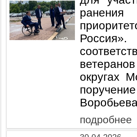
ранения
приорит
Росси
соответ
ветеранов
округах М
поручени
Воробьева
подробнее