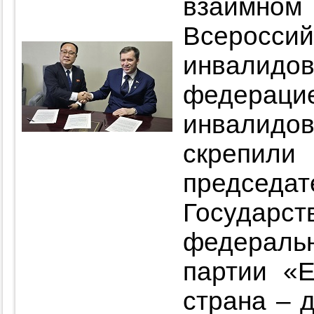
взаимном
Всерос
инвалид
федерац
инвалид
скрепил
председ
Государ
федеральн
партии «
страна – 