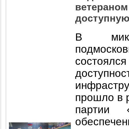
ветераном
доступную
В микр
подмоск
состоялс
доступ
инфраст
прошло в 
партии 
обеспече