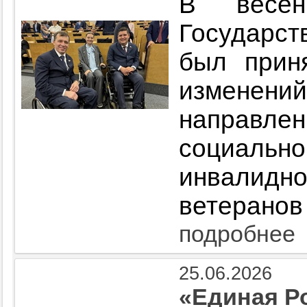
В весен
Государст
был прин
измене
направл
социаль
инвалид
ветеранов
подробнее
25.06.2026
«Единая Р