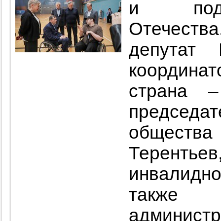
и подд
Отечества
депутат 
координат
страна 
председ
обществ
Теренть
инвалидн
также
администр