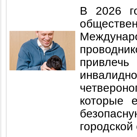
В 2026 г
общест
Междуна
проводни
привлеч
инвалидн
четверо
которые 
безопа
городской 