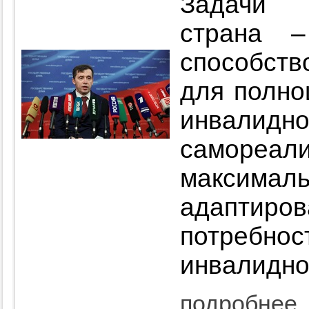
Задачи 
страна 
способств
для полно
инвал
самореа
максималь
адаптиров
потре
инвалидно
подробнее