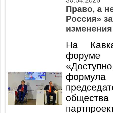
30.04.2026
Право, а н
Россия» з
изменения
На Кавка
форуме 
«Доступн
формула 
председ
общества 
партпрое