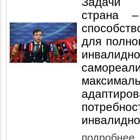
Задачи 
страна 
способств
для полно
инвал
самореа
максималь
адаптиров
потре
инвалидно
подробнее