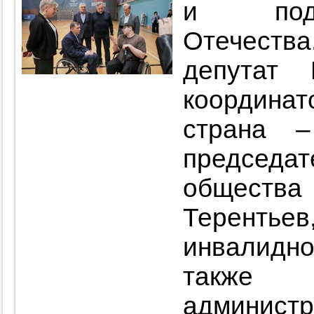
и подд
Отечества
депутат 
координат
страна 
председ
обществ
Теренть
инвалидн
также
администр