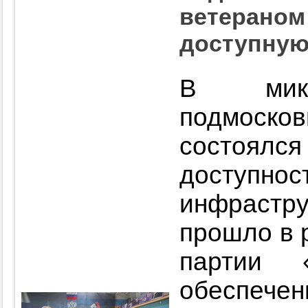
ветераном
доступную
В микр
подмоск
состоялс
доступ
инфраст
прошло в 
партии 
обеспече