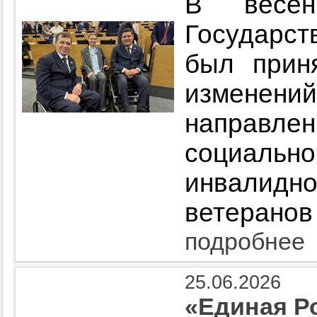
В весен
Государст
был прин
измене
направл
социаль
инвалид
ветеранов
подробнее
25.06.2026
«Единая Р