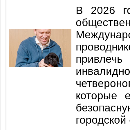
В 2026 г
общест
Междуна
проводни
привлеч
инвалидн
четверо
которые 
безопа
городской 