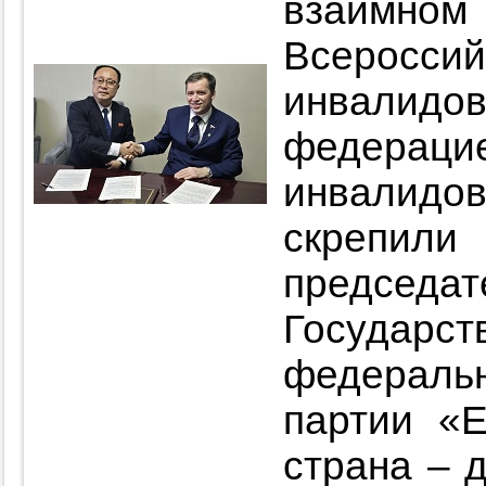
взаимном
Всерос
инвалид
федерац
инвалид
скрепил
председ
Государ
федеральн
партии «
страна – 