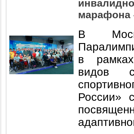
инвалидно
марафона 
В Мос
Паралимпи
в рамка
видов с
спортив
России» с
посвяще
адаптивног