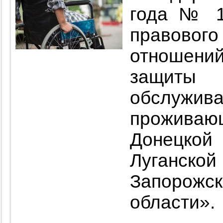
года № 1
правов
отношени
защит
обслуж
прожива
Донецкой
Луганско
Запорожск
области».