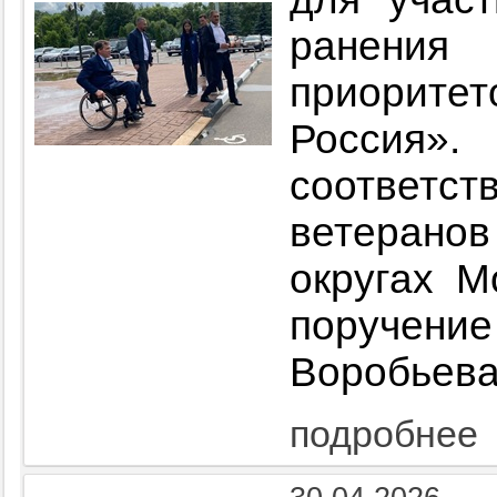
ранения
приорит
Росси
соответ
ветеранов
округах М
поручени
Воробьева
подробнее