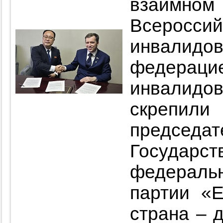
взаимном
Всерос
инвалид
федерац
инвалид
скрепил
председ
Государ
федеральн
партии «
страна – 