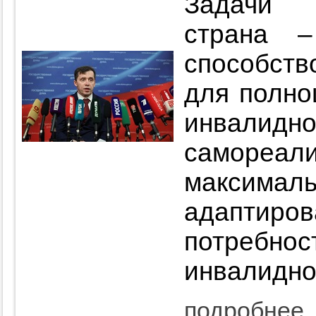
Задачи 
страна 
способств
для полно
инвал
самореа
максималь
адаптиров
потре
инвалидно
подробнее