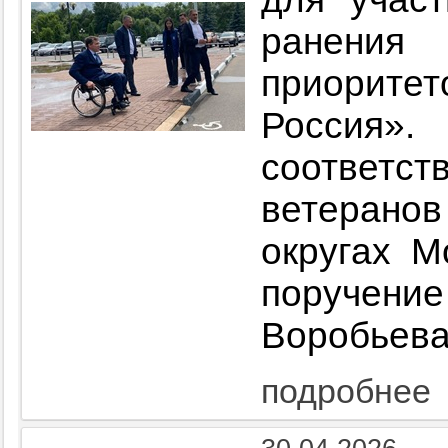
ранения
приорит
Росси
соответ
ветеранов
округах М
поручени
Воробьева
подробнее