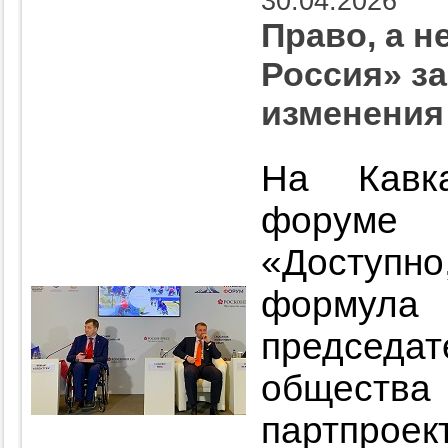
30.04.2026
Право, а н
Россия» з
изменения
На Кавка
форуме 
«Доступн
формула 
председ
общества 
партпрое