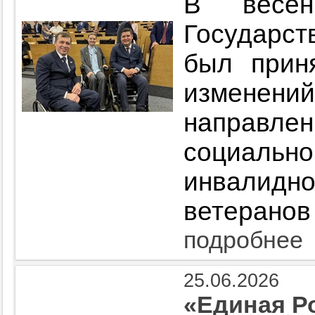
В весен
Государст
был прин
измене
направл
социаль
инвалид
ветеранов
подробнее
25.06.2026
«Единая Р