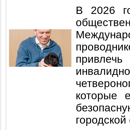
В 2026 г
общест
Междуна
проводни
привлеч
инвалидн
четверо
которые 
безопа
городской 