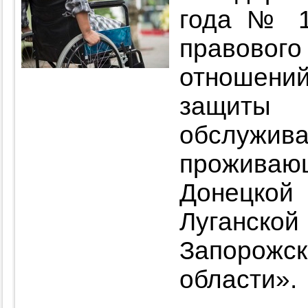
года № 1
правов
отношени
защит
обслуж
прожива
Донецкой
Луганско
Запорожск
области».