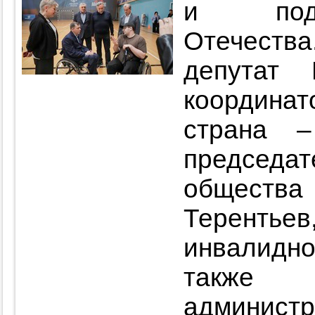
и подд
Отечества
депутат 
координат
страна 
председ
обществ
Теренть
инвалидн
также
администр