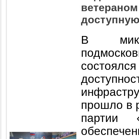
ветераном
доступную
В микр
подмоск
состоялс
доступ
инфраст
прошло в 
партии 
обеспече