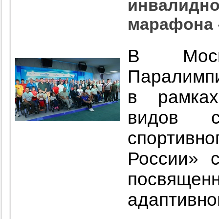
инвалидно
марафона 
В Мос
Паралимпи
в рамка
видов с
спортив
России» с
посвяще
адаптивног