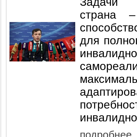
Задачи 
страна 
способств
для полно
инвал
самореа
максималь
адаптиров
потре
инвалидно
подробнее