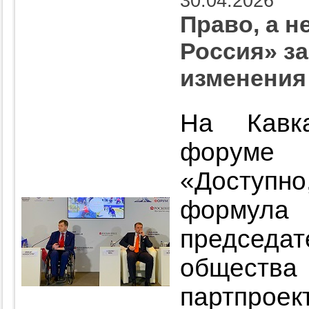
30.04.2026
Право, а н
Россия» з
изменения
На Кавка
форуме 
«Доступн
формула 
председ
общества 
партпрое