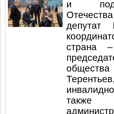
и подд
Отечества
депутат 
координат
страна 
председ
обществ
Теренть
инвалидн
также
администр