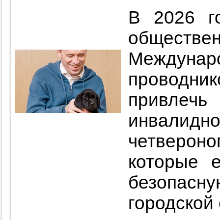
В 2026 г
общест
Междуна
проводни
привлеч
инвалидн
четверо
которые 
безопа
городской 