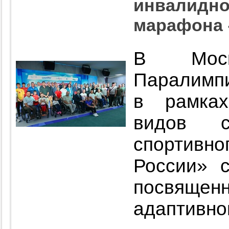
инвалидно
марафона 
В Мос
Паралимпи
в рамка
видов с
спортив
России» с
посвяще
адаптивног