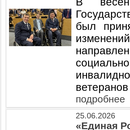
В весен
Государст
был прин
измене
направл
социаль
инвалид
ветеранов
подробнее
25.06.2026
«Единая Р