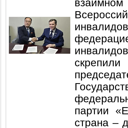
взаимном
Всерос
инвалид
федерац
инвалид
скрепил
председ
Государ
федеральн
партии «
страна – 