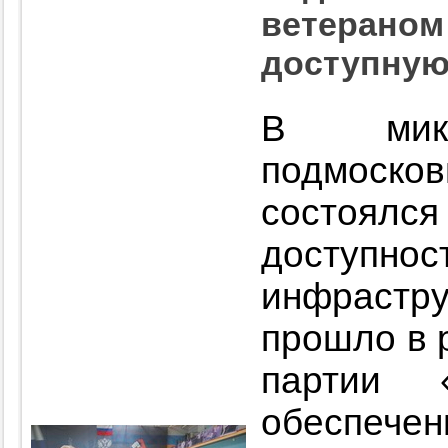
ветераном
доступную
В микр
подмоск
состоялс
доступ
инфраст
прошло в 
партии 
обеспече