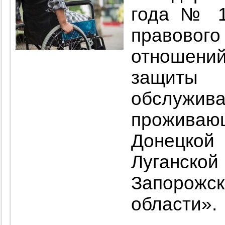
года № 1
правов
отношени
защит
обслуж
прожива
Донецкой
Луганско
Запорожск
области».