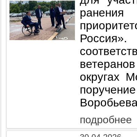
ранения
приорит
Росси
соответ
ветеранов
округах М
поручени
Воробьева
подробнее